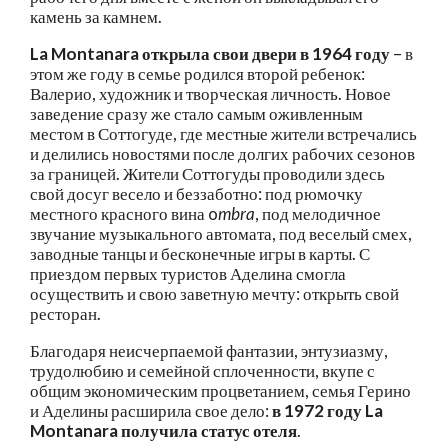
камень за камнем.
La Montanara открыла свои двери в 1964 году
– в
этом же году в семье родился второй ребенок:
Валерио, художник и творческая личность. Новое
заведение сразу же стало самым оживленным
местом в Соттогуде, где местные жители встречались
и делились новостями после долгих рабочих сезонов
за границей. Жители Соттогуды проводили здесь
свой досуг весело и беззаботно: под рюмочку
местного красного вина o
mbra
, под мелодичное
звучание музыкального автомата, под веселый смех,
заводные танцы и бесконечные игры в карты. С
приездом первых туристов Аделина смогла
осуществить и свою заветную мечту: открыть свой
ресторан.
Благодаря неисчерпаемой фантазии, энтузиазму,
трудолюбию и семейной сплоченности, вкупе с
общим экономическим процветанием, семья Герино
и Аделины расширила свое дело:
в 1972 году La
Montanara
получила статус отеля
.