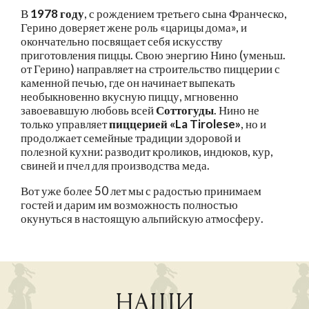
В
1978 году
, с рождением третьего сына Франческо,
Герино доверяет жене роль «царицы дома», и
окончательно посвящает себя искусству
приготовления пиццы. Свою энергию Нино (уменьш.
от Герино) направляет на строительство пиццерии с
каменной печью, где он начинает выпекать
необыкновенно вкусную пиццу, мгновенно
завоевавшую любовь всей
Соттогуды
. Нино не
только управляет
пиццерией «La Tirolese»
, но и
продолжает семейные традиции здоровой и
полезной кухни: разводит кроликов, индюков, кур,
свиней и пчел для производства меда.
Вот уже более 50 лет мы с радостью принимаем
гостей и дарим им возможность полностью
окунуться в настоящую альпийскую атмосферу.
НАШИ