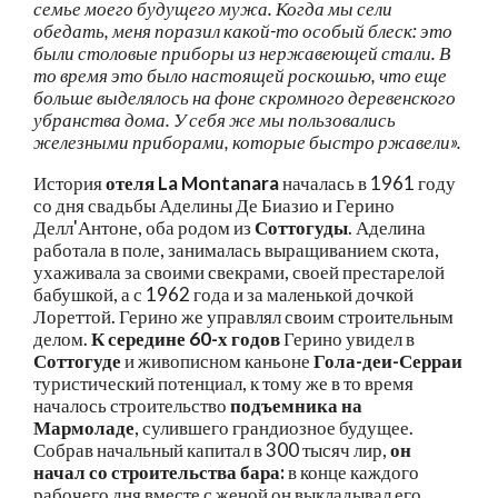
семье моего будущего мужа. Когда мы сели
обедать, меня поразил какой-то особый блеск: это
были столовые приборы из нержавеющей стали. В
то время это было настоящей роскошью, что еще
больше выделялось на фоне скромного деревенского
убранства дома. У себя же мы пользовались
железными приборами, которые быстро ржавели».
История
отеля La Montanara
началась в 1961 году
со дня свадьбы Аделины Де Биазио и Герино
Делл'Антоне, оба родом из
Соттогуды
. Аделина
работала в поле, занималась выращиванием скота,
ухаживала за своими свекрами, своей престарелой
бабушкой, а с 1962 года и за маленькой дочкой
Лореттой. Герино же управлял своим строительным
делом.
К середине 60-х годов
Герино увидел в
Соттогуде
и живописном каньоне
Гола-деи-Серраи
туристический потенциал, к тому же в то время
началось строительство
подъемника на
Мармоладе
, сулившего грандиозное будущее.
Собрав начальный капитал в 300 тысяч лир,
он
начал со строительства бара:
в конце каждого
рабочего дня вместе с женой он выкладывал его