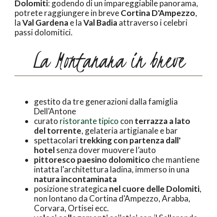
Dolomiti
: godendo di un impareggiabile panorama,
potrete raggiungere in breve
Cortina D'Ampezzo
,
la
Val Gardena
e la
Val Badia
attraverso i celebri
passi dolomitici.
La Montanara in breve
gestito da tre generazioni dalla famiglia
Dell'Antone
curato
ristorante tipico
con
terrazza a lato
del torrente
, gelateria artigianale e bar
spettacolari
trekking con partenza dall'
hotel
senza dover muovere l’auto
pittoresco paesino dolomitico
che mantiene
intatta l'architettura ladina, immerso in una
natura incontaminata
posizione strategica
nel cuore delle Dolomiti
,
non lontano da Cortina d'Ampezzo, Arabba,
Corvara, Ortisei ecc.