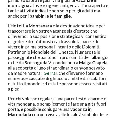
paradiso saprà regalarvi la gioia di
vacanze in
montagna
attive e rigeneranti, vita all'aria aperta e
tante attività indicate non solo per gli adulti ma
anche per i
bambini e le famiglie
.
L’
Hotel La Montanara
è la destinazione ideale per
trascorrere le vostre vacanze sia d’estate che
d’inverno: la sua posizione strategica vi consentirà
di godere di un’atmosfera di assoluta pace e di
vivere in prima persona l’incanto delle Dolomiti,
Patrimonio Mondiale dell’Unesco. Numerose le
passeggiate che partono in prossimità dell’
albergo
e che da
Sottoguda
Vi conducono a
Malga Ciapela
,
alla scoperta di uno straordinario canyon scavato
da madre natura: i
Serrai
, che d’inverno formano
numerose
cascate di ghiaccio
ambite da scalatori
di tutto il mondo e d’estate possono essere visitati
a piedi.
Per chi volesse regalarsi una parentesi di charme e
vita mondana, o semplicemente fare una gita fuori
porta, è possibile coniugare una
vacanza in
Marmolada
con una visita alle località simbolo delle