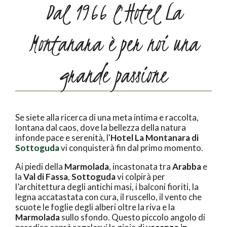
Dal 1966 l'Hotel La
Montanara è per noi una
grande passione
Se siete alla ricerca di una meta intima e raccolta,
lontana dal caos, dove la bellezza della natura
infonde pace e serenità, l'
Hotel La Montanara di
Sottoguda
vi conquisterà fin dal primo momento.
Ai piedi della
Marmolada
, incastonata tra
Arabba
e
la
Val di Fassa
,
Sottoguda
vi colpirà per
l’architettura degli antichi masi, i balconi fioriti, la
legna accatastata con cura, il ruscello, il vento che
scuote le foglie degli alberi oltre la riva e la
Marmolada
sullo sfondo. Questo piccolo angolo di