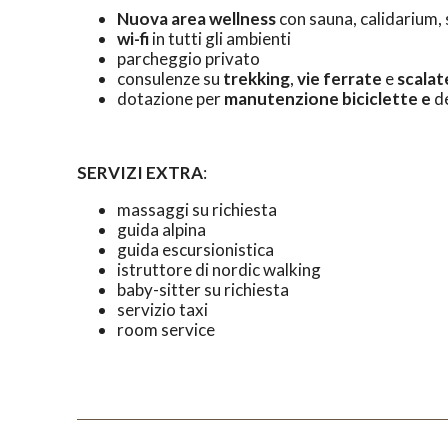
Nuova a
rea wellness
con sauna, calidarium, 
wi-fi
in tutti gli ambienti
parcheggio privato
consulenze su
trekking
,
vie ferrate
e
scalat
dotazione per
manutenzione biciclette e
d
SERVIZI EXTRA
:
massaggi su richiesta
guida alpina
guida escursionistica
istruttore di nordic walking
baby-sitter su richiesta
servizio taxi
room service