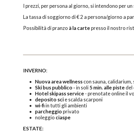
I prezzi, per persona al giorno, si intendono per u
La tassa di soggiorno di € 2 a persona/giorno a par
Possibilità di pranzo
à la carte
presso il nostro ri
INVERNO
:
Nuova a
rea wellness
con sauna, calidarium, 
Ski bus pubblico -
in soli
5 min. alle piste
del
Hotel skipass service
- prenotate online il vo
deposito sci
e scalda scarponi
wi-fi
in tutti gli ambienti
parcheggio
privato
noleggio
ciaspe
ESTATE: