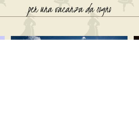
per una vacanza da sogno
DOLOMITI SPRINGDAYS
Pacchetto settimana bianca ai piedi della
Marmolada a marzo o fine settimana lungo con